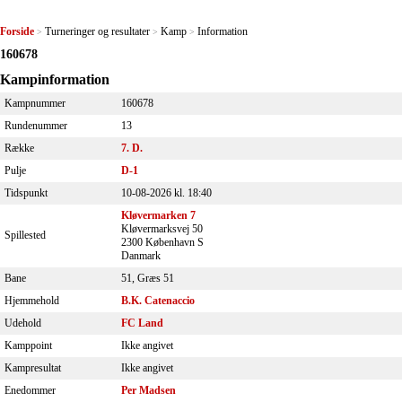
Forside
Turneringer og resultater
Kamp
Information
>
>
>
160678
Kampinformation
Kampnummer
160678
Rundenummer
13
Række
7. D.
Pulje
D-1
Tidspunkt
10-08-2026 kl. 18:40
Kløvermarken 7
Kløvermarksvej 50
Spillested
2300 København S
Danmark
Bane
51, Græs 51
Hjemmehold
B.K. Catenaccio
Udehold
FC Land
Kamppoint
Ikke angivet
Kampresultat
Ikke angivet
Enedommer
Per Madsen