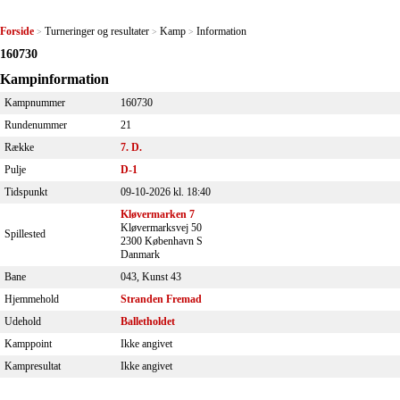
Forside
Turneringer og resultater
Kamp
Information
>
>
>
160730
Kampinformation
Kampnummer
160730
Rundenummer
21
Række
7. D.
Pulje
D-1
Tidspunkt
09-10-2026 kl. 18:40
Kløvermarken 7
Kløvermarksvej 50
Spillested
2300 København S
Danmark
Bane
043, Kunst 43
Hjemmehold
Stranden Fremad
Udehold
Balletholdet
Kamppoint
Ikke angivet
Kampresultat
Ikke angivet