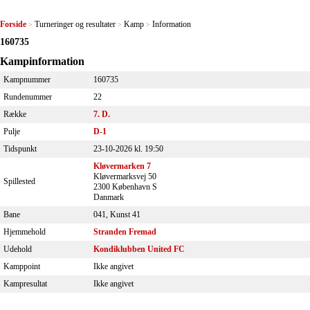
Forside
Turneringer og resultater
Kamp
Information
>
>
>
160735
Kampinformation
Kampnummer
160735
Rundenummer
22
Række
7. D.
Pulje
D-1
Tidspunkt
23-10-2026 kl. 19:50
Kløvermarken 7
Kløvermarksvej 50
Spillested
2300 København S
Danmark
Bane
041, Kunst 41
Hjemmehold
Stranden Fremad
Udehold
Kondiklubben United FC
Kamppoint
Ikke angivet
Kampresultat
Ikke angivet