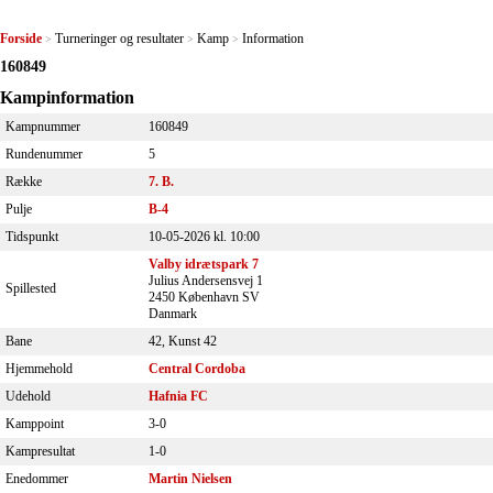
Forside
Turneringer og resultater
Kamp
Information
>
>
>
160849
Kampinformation
Kampnummer
160849
Rundenummer
5
Række
7. B.
Pulje
B-4
Tidspunkt
10-05-2026 kl. 10:00
Valby idrætspark 7
Julius Andersensvej 1
Spillested
2450 København SV
Danmark
Bane
42, Kunst 42
Hjemmehold
Central Cordoba
Udehold
Hafnia FC
Kamppoint
3-0
Kampresultat
1-0
Enedommer
Martin Nielsen