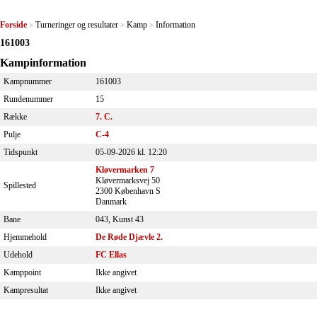
Forside
Turneringer og resultater
Kamp
Information
>
>
>
161003
Kampinformation
Kampnummer
161003
Rundenummer
15
Række
7. C.
Pulje
C-4
Tidspunkt
05-09-2026 kl. 12:20
Kløvermarken 7
Kløvermarksvej 50
Spillested
2300 København S
Danmark
Bane
043, Kunst 43
Hjemmehold
De Røde Djævle 2.
Udehold
FC Ellas
Kamppoint
Ikke angivet
Kampresultat
Ikke angivet