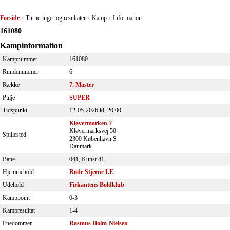
Forside
Turneringer og resultater
Kamp
Information
>
>
>
161080
Kampinformation
Kampnummer
161080
Rundenummer
6
Række
7. Master
Pulje
SUPER
Tidspunkt
12-05-2026 kl. 20:00
Kløvermarken 7
Kløvermarksvej 50
Spillested
2300 København S
Danmark
Bane
041, Kunst 41
Hjemmehold
Røde Stjerne I.F.
Udehold
Firkantens Boldklub
Kamppoint
0-3
Kampresultat
1-4
Enedommer
Rasmus Holm-Nielsen