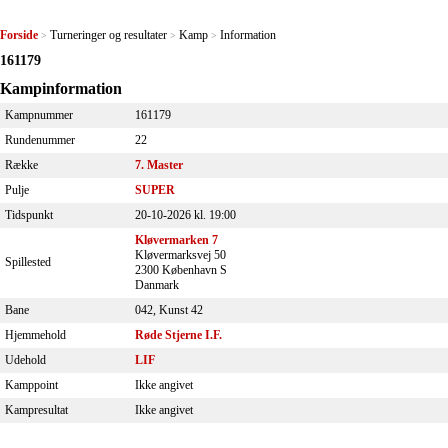
Forside
Turneringer og resultater
Kamp
Information
>
>
>
161179
Kampinformation
Kampnummer
161179
Rundenummer
22
Række
7. Master
Pulje
SUPER
Tidspunkt
20-10-2026 kl. 19:00
Kløvermarken 7
Kløvermarksvej 50
Spillested
2300 København S
Danmark
Bane
042, Kunst 42
Hjemmehold
Røde Stjerne I.F.
Udehold
LIF
Kamppoint
Ikke angivet
Kampresultat
Ikke angivet