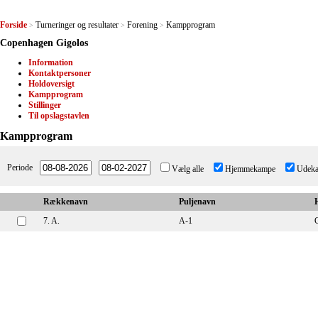
Forside
Turneringer og resultater
Forening
Kampprogram
>
>
>
Copenhagen Gigolos
Information
Kontaktpersoner
Holdoversigt
Kampprogram
Stillinger
Til opslagstavlen
Kampprogram
Periode
Vælg alle
Hjemmekampe
Udek
Rækkenavn
Puljenavn
7. A.
A-1