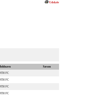
Udskriv
Holdnavn
Sæson
DTH FC
DTH FC
DTH FC
DTH FC