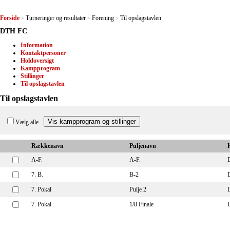
Forside
Turneringer og resultater
Forening
Til opslagstavlen
>
>
>
DTH FC
Information
Kontaktpersoner
Holdoversigt
Kampprogram
Stillinger
Til opslagstavlen
Til opslagstavlen
Vælg alle
Rækkenavn
Puljenavn
A-F.
A-F.
7. B.
B-2
7. Pokal
Pulje 2
7. Pokal
1/8 Finale