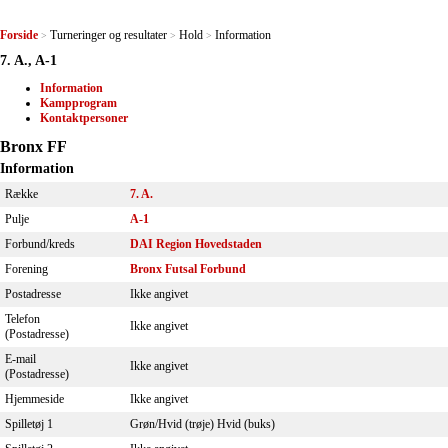
Forside
Turneringer og resultater
Hold
Information
>
>
>
7. A., A-1
Information
Kampprogram
Kontaktpersoner
Bronx FF
Information
Række
7. A.
Pulje
A-1
Forbund/kreds
DAI Region Hovedstaden
Forening
Bronx Futsal Forbund
Postadresse
Ikke angivet
Telefon
Ikke angivet
(Postadresse)
E-mail
Ikke angivet
(Postadresse)
Hjemmeside
Ikke angivet
Spilletøj 1
Grøn/Hvid (trøje) Hvid (buks)