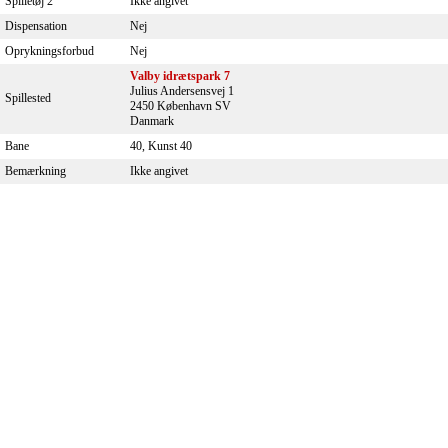
Spilletøj 2
Ikke angivet
Dispensation
Nej
Oprykningsforbud
Nej
Valby idrætspark 7
Julius Andersensvej 1
Spillested
2450 København SV
Danmark
Bane
40, Kunst 40
Bemærkning
Ikke angivet