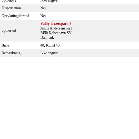
Spilletøj 2
Ikke angivet
Dispensation
Nej
Oprykningsforbud
Nej
Valby idrætspark 7
Julius Andersensvej 1
Spillested
2450 København SV
Danmark
Bane
40, Kunst 40
Bemærkning
Ikke angivet