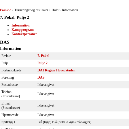
Forside
Turneringer og resultater
Hold
Information
>
>
>
7. Pokal, Pulje 2
Information
Kampprogram
Kontaktpersoner
DAS
Information
Række
7. Pokal
Pulje
Pulje 2
Forbund/kreds
DAI Region Hovedstaden
Forening
DAS
Postadresse
Ikke angivet
Telefon
Ikke angivet
(Postadresse)
E-mail
Ikke angivet
(Postadresse)
Hjemmeside
Ikke angivet
Spilletøj 1
Blå (trøje) Blå (buks) Grøn (målvogter)