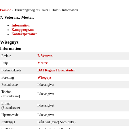
Forside
Turneringer og resultater
Hold
Information
>
>
>
7. Veteran., Mester.
Information
Kampprogram
Kontaktpersoner
Wiseguys
Information
Række
7. Veteran.
Pulje
Mester.
Forbund/kreds
DAI Region Hovedstaden
Forening
Wiseguys
Postadresse
Ikke angivet
Telefon
Ikke angivet
(Postadresse)
E-mail
Ikke angivet
(Postadresse)
Hjemmeside
Ikke angivet
Spilletøj 1
Blå/Hvid (trøje) Sort (buks)