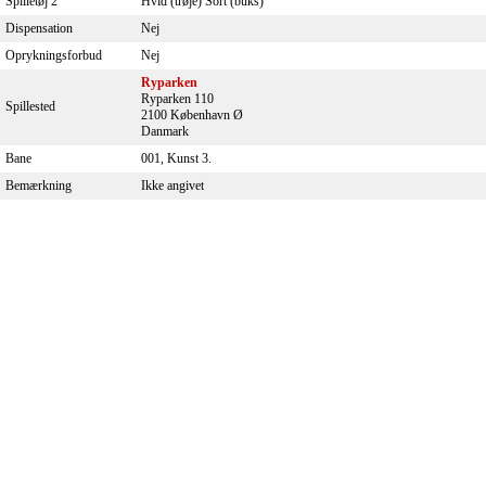
Spilletøj 2
Hvid (trøje) Sort (buks)
Dispensation
Nej
Oprykningsforbud
Nej
Ryparken
Ryparken 110
Spillested
2100 København Ø
Danmark
Bane
001, Kunst 3.
Bemærkning
Ikke angivet