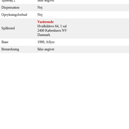
Spilletøj 2
Ikke angivet
Dispensation
Nej
Oprykningsforbud
Nej
Varierende
Hvidkildeve 64, 1 sal
Spillested
2400 København NV
Danmark
Bane
1999, Aflyst
Bemærkning
Ikke angivet