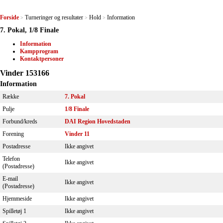
Forside
Turneringer og resultater
Hold
Information
>
>
>
7. Pokal, 1/8 Finale
Information
Kampprogram
Kontaktpersoner
Vinder 153166
Information
Række
7. Pokal
Pulje
1/8 Finale
Forbund/kreds
DAI Region Hovedstaden
Forening
Vinder 11
Postadresse
Ikke angivet
Telefon
Ikke angivet
(Postadresse)
E-mail
Ikke angivet
(Postadresse)
Hjemmeside
Ikke angivet
Spilletøj 1
Ikke angivet