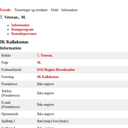
Forside
Turneringer og resultater
Hold
Information
>
>
>
7. Veteran., M.
Information
Kampprogram
Kontaktpersoner
IK Kallakunas
Information
Række
7. Veteran.
Pulje
M.
Forbund/kreds
DAI Region Hovedstaden
Forening
IK Kallakunas
Postadresse
Ikke angivet
Telefon
Ikke angivet
(Postadresse)
E-mail
Ikke angivet
(Postadresse)
Hjemmeside
Ikke angivet
Spilletøj 1
Rød (trøje) Sort (buks)