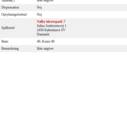
Spilletøj 2
Ikke angivet
Dispensation
Nej
Oprykningsforbud
Nej
Valby idrætspark 7
Julius Andersensvej 1
Spillested
2450 København SV
Danmark
Bane
40, Kunst 40
Bemærkning
Ikke angivet