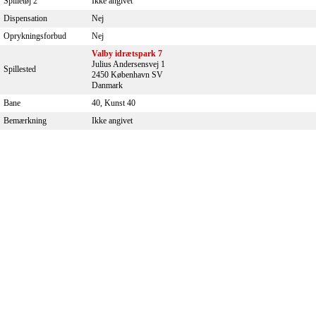
Spilletøj 2
Ikke angivet
Dispensation
Nej
Oprykningsforbud
Nej
Valby idrætspark 7
Julius Andersensvej 1
Spillested
2450 København SV
Danmark
Bane
40, Kunst 40
Bemærkning
Ikke angivet