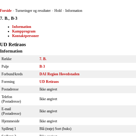
Forside
Turneringer og resultater
Hold
Information
>
>
>
7. B., B-3
Information
Kampprogram
Kontaktpersoner
UD Retiraos
Information
Række
7. B.
Pulje
B-3
Forbund/kreds
DAI Region Hovedstaden
Forening
UD Retiraos
Postadresse
Ikke angivet
Telefon
Ikke angivet
(Postadresse)
E-mail
Ikke angivet
(Postadresse)
Hjemmeside
Ikke angivet
Spilletøj 1
Blå (trøje) Sort (buks)