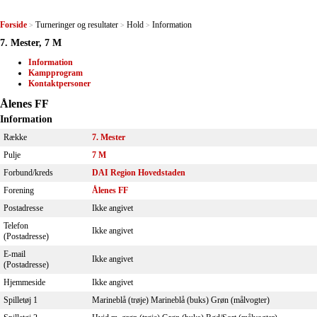
Forside
Turneringer og resultater
Hold
Information
>
>
>
7. Mester, 7 M
Information
Kampprogram
Kontaktpersoner
Ålenes FF
Information
Række
7. Mester
Pulje
7 M
Forbund/kreds
DAI Region Hovedstaden
Forening
Ålenes FF
Postadresse
Ikke angivet
Telefon
Ikke angivet
(Postadresse)
E-mail
Ikke angivet
(Postadresse)
Hjemmeside
Ikke angivet
Spilletøj 1
Marineblå (trøje) Marineblå (buks) Grøn (målvogter)