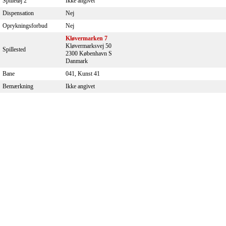
Spilletøj 2
Ikke angivet
Dispensation
Nej
Oprykningsforbud
Nej
Kløvermarken 7
Kløvermarksvej 50
Spillested
2300 København S
Danmark
Bane
041, Kunst 41
Bemærkning
Ikke angivet