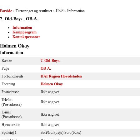
Forside
Turneringer og resultater
Hold
Information
>
>
>
7. Old-Boys., OB-A.
Information
Kampprogram
Kontaktpersoner
Holmen Okay
Information
Række
7. Old-Boys.
Pulje
OB-A.
Forbund/kreds
DAI Region Hovedstaden
Forening
Holmen Okay
Postadresse
Ikke angivet
Telefon
Ikke angivet
(Postadresse)
E-mail
Ikke angivet
(Postadresse)
Hjemmeside
Ikke angivet
Spilletøj 1
Sort/Gul (trøje) Sort (buks)