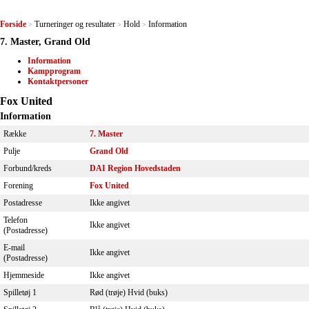
Forside
Turneringer og resultater
Hold
Information
>
>
>
7. Master, Grand Old
Information
Kampprogram
Kontaktpersoner
Fox United
Information
Række
7. Master
Pulje
Grand Old
Forbund/kreds
DAI Region Hovedstaden
Forening
Fox United
Postadresse
Ikke angivet
Telefon
Ikke angivet
(Postadresse)
E-mail
Ikke angivet
(Postadresse)
Hjemmeside
Ikke angivet
Spilletøj 1
Rød (trøje) Hvid (buks)