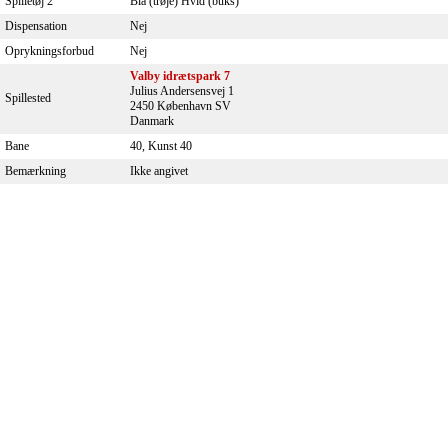
Spilletøj 2
Blå (trøje) Hvid (buks)
Dispensation
Nej
Oprykningsforbud
Nej
Valby idrætspark 7
Julius Andersensvej 1
Spillested
2450 København SV
Danmark
Bane
40, Kunst 40
Bemærkning
Ikke angivet