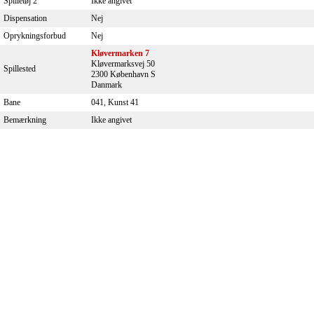
Spilletøj 2
Ikke angivet
Dispensation
Nej
Oprykningsforbud
Nej
Kløvermarken 7
Kløvermarksvej 50
Spillested
2300 København S
Danmark
Bane
041, Kunst 41
Bemærkning
Ikke angivet