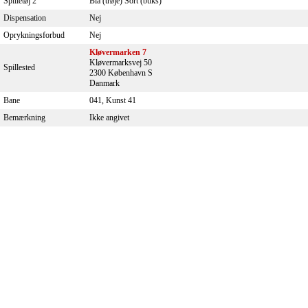
Spilletøj 2
Blå (trøje) Sort (buks)
Dispensation
Nej
Oprykningsforbud
Nej
Kløvermarken 7
Kløvermarksvej 50
Spillested
2300 København S
Danmark
Bane
041, Kunst 41
Bemærkning
Ikke angivet