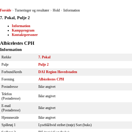
Forside
Turneringer og resultater
Hold
Information
>
>
>
7. Pokal, Pulje 2
Information
Kampprogram
Kontaktpersoner
Albicelestes CPH
Information
Række
7. Pokal
Pulje
Pulje 2
Forbund/kreds
DAI Region Hovedstaden
Forening
Albicelestes CPH
Postadresse
Ikke angivet
Telefon
Ikke angivet
(Postadresse)
E-mail
Ikke angivet
(Postadresse)
Hjemmeside
Ikke angivet
Spilletøj 1
Lyseblå/hvid stribet (trøje) Sort (buks)