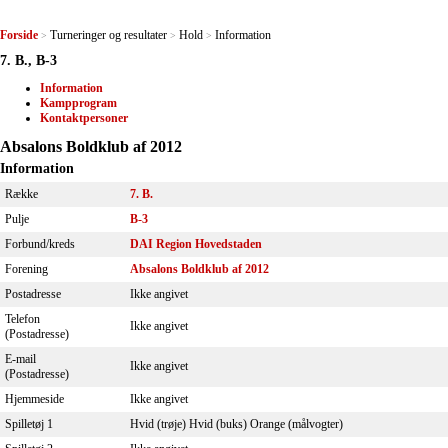
Forside
Turneringer og resultater
Hold
Information
>
>
>
7. B., B-3
Information
Kampprogram
Kontaktpersoner
Absalons Boldklub af 2012
Information
Række
7. B.
Pulje
B-3
Forbund/kreds
DAI Region Hovedstaden
Forening
Absalons Boldklub af 2012
Postadresse
Ikke angivet
Telefon
Ikke angivet
(Postadresse)
E-mail
Ikke angivet
(Postadresse)
Hjemmeside
Ikke angivet
Spilletøj 1
Hvid (trøje) Hvid (buks) Orange (målvogter)