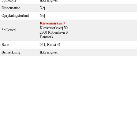
Spilletøj 2
Ikke angivet
Dispensation
Nej
Oprykningsforbud
Nej
Kløvermarken 7
Kløvermarksvej 50
Spillested
2300 København S
Danmark
Bane
041, Kunst 41
Bemærkning
Ikke angivet