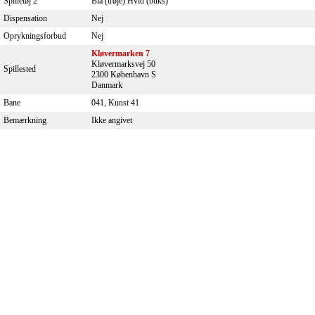
Spilletøj 2
Blå (trøje) Hvid (buks)
Dispensation
Nej
Oprykningsforbud
Nej
Kløvermarken 7
Kløvermarksvej 50
Spillested
2300 København S
Danmark
Bane
041, Kunst 41
Bemærkning
Ikke angivet