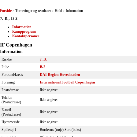
Forside
Turneringer og resultater
Hold
Information
>
>
>
7. B., B-2
Information
Kampprogram
Kontaktpersoner
IF Copenhagen
Information
Række
7. B.
Pulje
B-2
Forbund/kreds
DAI Region Hovedstaden
Forening
International Football Copenhagen
Postadresse
Ikke angivet
Telefon
Ikke angivet
(Postadresse)
E-mail
Ikke angivet
(Postadresse)
Hjemmeside
Ikke angivet
Spilletøj 1
Bordeaux (trøje) Sort (buks)