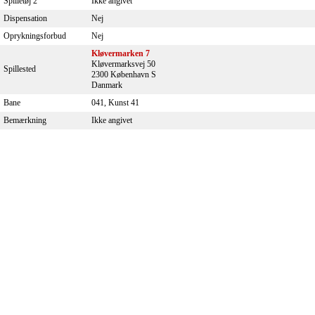
Spilletøj 2
Ikke angivet
Dispensation
Nej
Oprykningsforbud
Nej
Kløvermarken 7
Kløvermarksvej 50
Spillested
2300 København S
Danmark
Bane
041, Kunst 41
Bemærkning
Ikke angivet