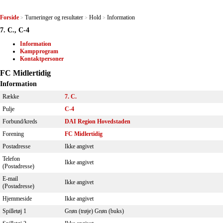
Forside
Turneringer og resultater
Hold
Information
>
>
>
7. C., C-4
Information
Kampprogram
Kontaktpersoner
FC Midlertidig
Information
Række
7. C.
Pulje
C-4
Forbund/kreds
DAI Region Hovedstaden
Forening
FC Midlertidig
Postadresse
Ikke angivet
Telefon
Ikke angivet
(Postadresse)
E-mail
Ikke angivet
(Postadresse)
Hjemmeside
Ikke angivet
Spilletøj 1
Grøn (trøje) Grøn (buks)