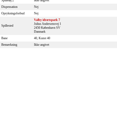
Spilletøj 2
Ikke angivet
Dispensation
Nej
Oprykningsforbud
Nej
Valby idrætspark 7
Julius Andersensvej 1
Spillested
2450 København SV
Danmark
Bane
40, Kunst 40
Bemærkning
Ikke angivet