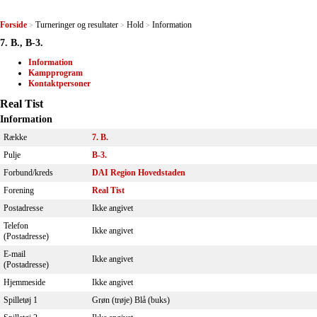
Forside
Turneringer og resultater
Hold
Information
>
>
>
7. B., B-3.
Information
Kampprogram
Kontaktpersoner
Real Tist
Information
Række
7. B.
Pulje
B-3.
Forbund/kreds
DAI Region Hovedstaden
Forening
Real Tist
Postadresse
Ikke angivet
Telefon
Ikke angivet
(Postadresse)
E-mail
Ikke angivet
(Postadresse)
Hjemmeside
Ikke angivet
Spilletøj 1
Grøn (trøje) Blå (buks)