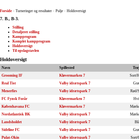
Forside
Turneringer og resultater
Pulje
Holdoversigt
>
>
>
7. B., B-3.
Stilling
Detaljeret stilling
Kampprogram
Komplet kampprogram
Holdoversigt
Til opslagstavlen
Holdoversigt
Navn
Spillested
Trø
Grooming IF
Kløvermarken 7
Sort/
Real Tist
Valby idrætspark 7
Grø
Menerfirs
Valby idrætspark 7
Rød/S
FC Fynsk Forår
Kløvermarken 7
Hvi
Københavana FC
Kløvermarken 7
Mørke
Nordatlantisk BK
Valby idrætspark 7
Mørke
Landsholdet
Valby idrætspark 7
Bl
Sideline FC
Valby idrætspark 7
Grø
Pulat-Okin
Valby idrætspark 7
Sort/