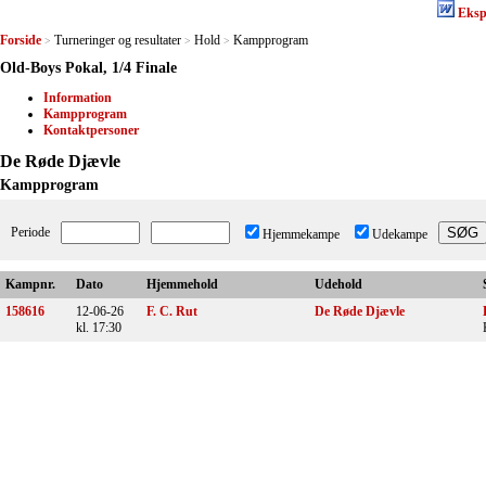
Eksp
Forside
Turneringer og resultater
Hold
Kampprogram
>
>
>
Old-Boys Pokal, 1/4 Finale
Information
Kampprogram
Kontaktpersoner
De Røde Djævle
Kampprogram
Periode
Hjemmekampe
Udekampe
Kampnr.
Dato
Hjemmehold
Udehold
158616
12-06-26
F. C. Rut
De Røde Djævle
kl. 17:30