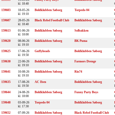
kl. 18:40
159603
18-05-26
Boldklubben Søborg
Torpedo 04
kl. 19:10
159607
28-05-26
Black Rebel Football Club
Boldklubben Søborg
kl. 18:40
159613
01-06-26
Boldklubben Søborg
Solbakken
kl. 18:00
159620
08-06-26
Boldklubben Søborg
BK Puma
kl. 19:10
159625
17-06-26
Guffyheads
Boldklubben Søborg
kl. 19:50
159630
22-06-26
Boldklubben Søborg
Farmors Drenge
kl. 19:10
159641
10-08-26
Boldklubben Søborg
Rio74
kl. 19:10
159635
17-08-26
AC Iben
Boldklubben Søborg
kl. 19:50
159644
24-08-26
Boldklubben Søborg
Funny Party Boys
kl. 18:00
159648
03-09-26
Torpedo 04
Boldklubben Søborg
kl. 17:30
159652
07-09-26
Boldklubben Søborg
Black Rebel Football Club