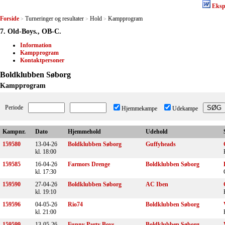
Eksp
Forside
Turneringer og resultater
Hold
Kampprogram
>
>
>
7. Old-Boys., OB-C.
Information
Kampprogram
Kontaktpersoner
Boldklubben Søborg
Kampprogram
Periode
Hjemmekampe
Udekampe
Kampnr.
Dato
Hjemmehold
Udehold
159580
13-04-26
Boldklubben Søborg
Guffyheads
kl. 18:00
159585
16-04-26
Farmors Drenge
Boldklubben Søborg
kl. 17:30
159590
27-04-26
Boldklubben Søborg
AC Iben
kl. 19:10
159596
04-05-26
Rio74
Boldklubben Søborg
kl. 21:00
159599
13-05-26
Funny Party Boys
Boldklubben Søborg