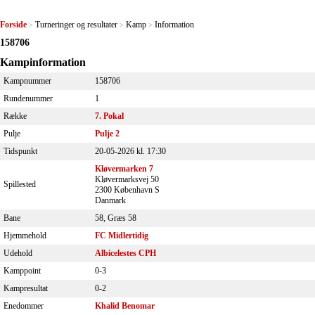
Forside
Turneringer og resultater
Kamp
Information
>
>
>
158706
Kampinformation
Kampnummer
158706
Rundenummer
1
Række
7. Pokal
Pulje
Pulje 2
Tidspunkt
20-05-2026 kl. 17:30
Kløvermarken 7
Kløvermarksvej 50
Spillested
2300 København S
Danmark
Bane
58, Græs 58
Hjemmehold
FC Midlertidig
Udehold
Albicelestes CPH
Kamppoint
0-3
Kampresultat
0-2
Enedommer
Khalid Benomar