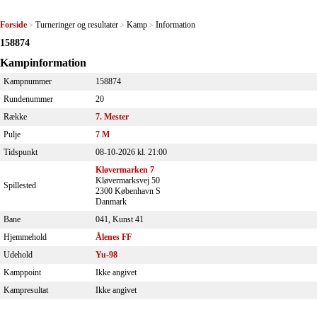
Forside
Turneringer og resultater
Kamp
Information
>
>
>
158874
Kampinformation
Kampnummer
158874
Rundenummer
20
Række
7. Mester
Pulje
7 M
Tidspunkt
08-10-2026 kl. 21:00
Kløvermarken 7
Kløvermarksvej 50
Spillested
2300 København S
Danmark
Bane
041, Kunst 41
Hjemmehold
Ålenes FF
Udehold
Yu-98
Kamppoint
Ikke angivet
Kampresultat
Ikke angivet