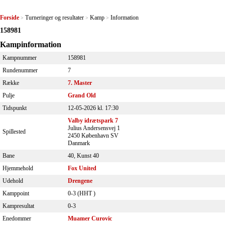
Forside
Turneringer og resultater
Kamp
Information
>
>
>
158981
Kampinformation
Kampnummer
158981
Rundenummer
7
Række
7. Master
Pulje
Grand Old
Tidspunkt
12-05-2026 kl. 17:30
Valby idrætspark 7
Julius Andersensvej 1
Spillested
2450 København SV
Danmark
Bane
40, Kunst 40
Hjemmehold
Fox United
Udehold
Drengene
Kamppoint
0-3 (
HHT
)
Kampresultat
0-3
Enedommer
Muamer Curovic