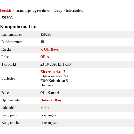
Forside
Turneringer og resultater
Kamp
Information
>
>
>
159296
Kampinformation
Kampnummer
159296
Rundenummer
18
Række
7. Old-Boys.
Pulje
OB-A.
Tidspunkt
23-10-2026 kl. 17:30
Kløvermarken 7
Kløvermarksvej 50
Spillested
2300 København S
Danmark
Bane
041, Kunst 41
Hjemmehold
Holmen Okay
Udehold
Fulbo
Kamppoint
Ikke angivet
Kampresultat
Ikke angivet