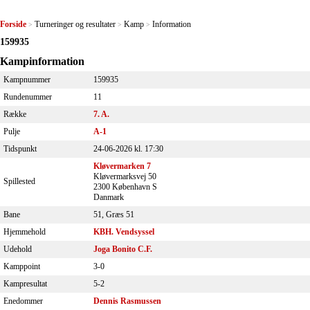
Forside
Turneringer og resultater
Kamp
Information
>
>
>
159935
Kampinformation
Kampnummer
159935
Rundenummer
11
Række
7. A.
Pulje
A-1
Tidspunkt
24-06-2026 kl. 17:30
Kløvermarken 7
Kløvermarksvej 50
Spillested
2300 København S
Danmark
Bane
51, Græs 51
Hjemmehold
KBH. Vendsyssel
Udehold
Joga Bonito C.F.
Kamppoint
3-0
Kampresultat
5-2
Enedommer
Dennis Rasmussen