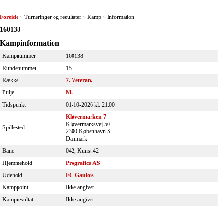
Forside
Turneringer og resultater
Kamp
Information
>
>
>
160138
Kampinformation
Kampnummer
160138
Rundenummer
15
Række
7. Veteran.
Pulje
M.
Tidspunkt
01-10-2026 kl. 21:00
Kløvermarken 7
Kløvermarksvej 50
Spillested
2300 København S
Danmark
Bane
042, Kunst 42
Hjemmehold
Prografica AS
Udehold
FC Gaulois
Kamppoint
Ikke angivet
Kampresultat
Ikke angivet