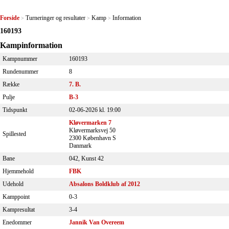
Forside
Turneringer og resultater
Kamp
Information
>
>
>
160193
Kampinformation
Kampnummer
160193
Rundenummer
8
Række
7. B.
Pulje
B-3
Tidspunkt
02-06-2026 kl. 19:00
Kløvermarken 7
Kløvermarksvej 50
Spillested
2300 København S
Danmark
Bane
042, Kunst 42
Hjemmehold
FBK
Udehold
Absalons Boldklub af 2012
Kamppoint
0-3
Kampresultat
3-4
Enedommer
Jannik Van Overeem