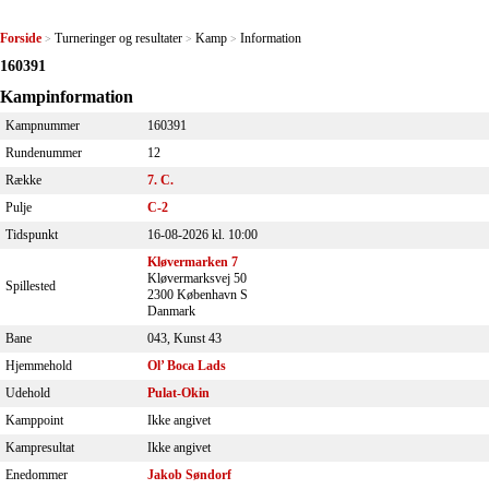
Forside
Turneringer og resultater
Kamp
Information
>
>
>
160391
Kampinformation
Kampnummer
160391
Rundenummer
12
Række
7. C.
Pulje
C-2
Tidspunkt
16-08-2026 kl. 10:00
Kløvermarken 7
Kløvermarksvej 50
Spillested
2300 København S
Danmark
Bane
043, Kunst 43
Hjemmehold
Ol’ Boca Lads
Udehold
Pulat-Okin
Kamppoint
Ikke angivet
Kampresultat
Ikke angivet
Enedommer
Jakob Søndorf