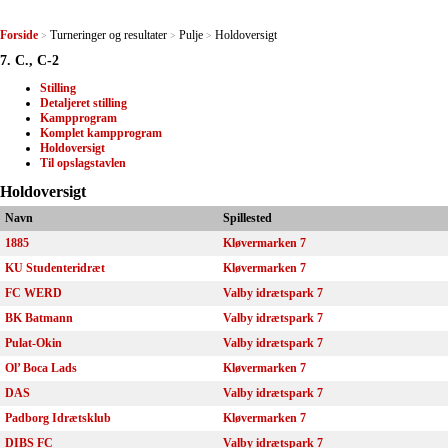
Forside
Turneringer og resultater
Pulje
Holdoversigt
>
>
>
7. C., C-2
Stilling
Detaljeret stilling
Kampprogram
Komplet kampprogram
Holdoversigt
Til opslagstavlen
Holdoversigt
Navn
Spillested
1885
Kløvermarken 7
KU Studenteridræt
Kløvermarken 7
FC WERD
Valby idrætspark 7
BK Batmann
Valby idrætspark 7
Pulat-Okin
Valby idrætspark 7
Ol’ Boca Lads
Kløvermarken 7
DAS
Valby idrætspark 7
Padborg Idrætsklub
Kløvermarken 7
DIBS FC
Valby idrætspark 7