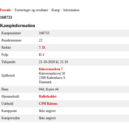
Forside
Turneringer og resultater
Kamp
Information
>
>
>
160733
Kampinformation
Kampnummer
160733
Rundenummer
22
Række
7. D.
Pulje
D-1
Tidspunkt
21-10-2026 kl. 21:10
Kløvermarken 7
Kløvermarksvej 50
Spillested
2300 København S
Danmark
Bane
044, Kunst 44
Hjemmehold
Balletholdet
Udehold
CPH Kittens
Kamppoint
Ikke angivet
Kampresultat
Ikke angivet