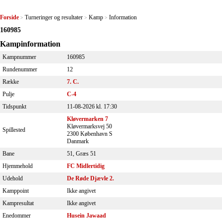
Forside
Turneringer og resultater
Kamp
Information
>
>
>
160985
Kampinformation
Kampnummer
160985
Rundenummer
12
Række
7. C.
Pulje
C-4
Tidspunkt
11-08-2026 kl. 17:30
Kløvermarken 7
Kløvermarksvej 50
Spillested
2300 København S
Danmark
Bane
51, Græs 51
Hjemmehold
FC Midlertidig
Udehold
De Røde Djævle 2.
Kamppoint
Ikke angivet
Kampresultat
Ikke angivet
Enedommer
Husein Jawaad