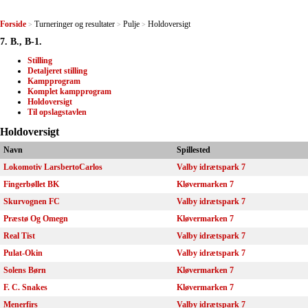
Forside
Turneringer og resultater
Pulje
Holdoversigt
>
>
>
7. B., B-1.
Stilling
Detaljeret stilling
Kampprogram
Komplet kampprogram
Holdoversigt
Til opslagstavlen
Holdoversigt
Navn
Spillested
Lokomotiv LarsbertoCarlos
Valby idrætspark 7
Fingerbøllet BK
Kløvermarken 7
Skurvognen FC
Valby idrætspark 7
Præstø Og Omegn
Kløvermarken 7
Real Tist
Valby idrætspark 7
Pulat-Okin
Valby idrætspark 7
Solens Børn
Kløvermarken 7
F. C. Snakes
Kløvermarken 7
Menerfirs
Valby idrætspark 7