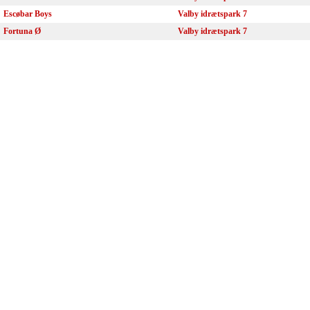
Escøbar Boys
Valby idrætspark 7
Fortuna Ø
Valby idrætspark 7