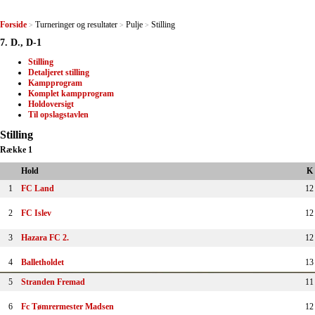
Forside
Turneringer og resultater
Pulje
Stilling
>
>
>
7. D., D-1
Stilling
Detaljeret stilling
Kampprogram
Komplet kampprogram
Holdoversigt
Til opslagstavlen
Stilling
Række 1
Hold
K
1
FC Land
12
2
FC Islev
12
3
Hazara FC 2.
12
4
Balletholdet
13
5
Stranden Fremad
11
6
Fc Tømrermester Madsen
12