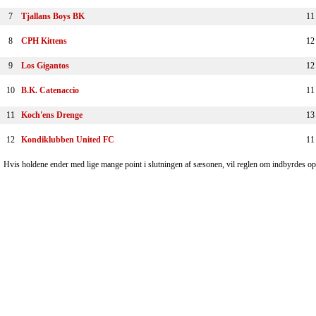
7
Tjallans Boys BK
11
8
CPH Kittens
12
9
Los Gigantos
12
10
B.K. Catenaccio
11
11
Koch'ens Drenge
13
12
Kondiklubben United FC
11
Hvis holdene ender med lige mange point i slutningen af sæsonen, vil reglen om indbyrdes o