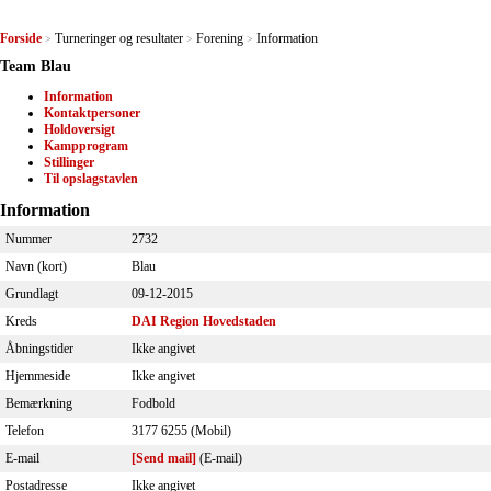
Forside
Turneringer og resultater
Forening
Information
>
>
>
Team Blau
Information
Kontaktpersoner
Holdoversigt
Kampprogram
Stillinger
Til opslagstavlen
Information
Nummer
2732
Navn (kort)
Blau
Grundlagt
09-12-2015
Kreds
DAI Region Hovedstaden
Åbningstider
Ikke angivet
Hjemmeside
Ikke angivet
Bemærkning
Fodbold
Telefon
3177 6255 (Mobil)
E-mail
[Send mail]
(E-mail)
Postadresse
Ikke angivet