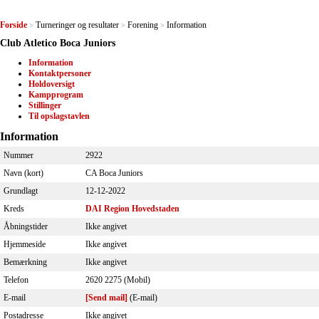
Forside
Turneringer og resultater
Forening
Information
>
>
>
Club Atletico Boca Juniors
Information
Kontaktpersoner
Holdoversigt
Kampprogram
Stillinger
Til opslagstavlen
Information
Nummer
2922
Navn (kort)
CA Boca Juniors
Grundlagt
12-12-2022
Kreds
DAI Region Hovedstaden
Åbningstider
Ikke angivet
Hjemmeside
Ikke angivet
Bemærkning
Ikke angivet
Telefon
2620 2275 (Mobil)
E-mail
[Send mail]
(E-mail)
Postadresse
Ikke angivet