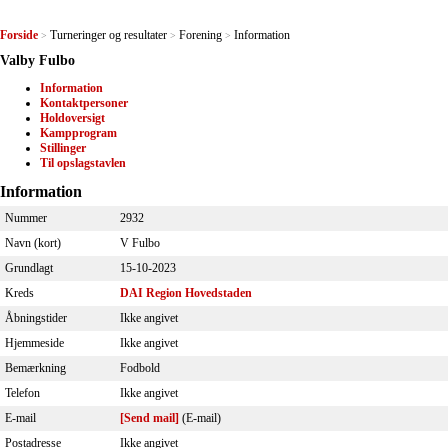
Forside
Turneringer og resultater
Forening
Information
>
>
>
Valby Fulbo
Information
Kontaktpersoner
Holdoversigt
Kampprogram
Stillinger
Til opslagstavlen
Information
Nummer
2932
Navn (kort)
V Fulbo
Grundlagt
15-10-2023
Kreds
DAI Region Hovedstaden
Åbningstider
Ikke angivet
Hjemmeside
Ikke angivet
Bemærkning
Fodbold
Telefon
Ikke angivet
E-mail
[Send mail]
(E-mail)
Postadresse
Ikke angivet