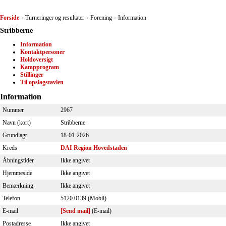
Forside
Turneringer og resultater
Forening
Information
>
>
>
Stribberne
Information
Kontaktpersoner
Holdoversigt
Kampprogram
Stillinger
Til opslagstavlen
Information
Nummer
2967
Navn (kort)
Stribberne
Grundlagt
18-01-2026
Kreds
DAI Region Hovedstaden
Åbningstider
Ikke angivet
Hjemmeside
Ikke angivet
Bemærkning
Ikke angivet
Telefon
5120 0139 (Mobil)
E-mail
[Send mail]
(E-mail)
Postadresse
Ikke angivet