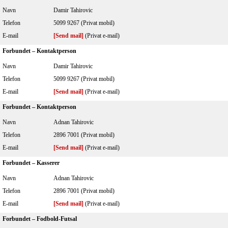
Navn
Damir Tahirovic
Telefon
5099 9267 (Privat mobil)
E-mail
[Send mail]
(Privat e-mail)
Forbundet – Kontaktperson
Navn
Damir Tahirovic
Telefon
5099 9267 (Privat mobil)
E-mail
[Send mail]
(Privat e-mail)
Forbundet – Kontaktperson
Navn
Adnan Tahirovic
Telefon
2896 7001 (Privat mobil)
E-mail
[Send mail]
(Privat e-mail)
Forbundet – Kasserer
Navn
Adnan Tahirovic
Telefon
2896 7001 (Privat mobil)
E-mail
[Send mail]
(Privat e-mail)
Forbundet – Fodbold-Futsal