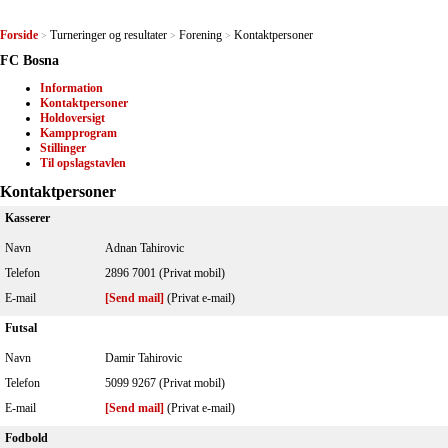
Forside
Turneringer og resultater
Forening
Kontaktpersoner
>
>
>
FC Bosna
Information
Kontaktpersoner
Holdoversigt
Kampprogram
Stillinger
Til opslagstavlen
Kontaktpersoner
Kasserer
Navn
Adnan Tahirovic
Telefon
2896 7001 (Privat mobil)
E-mail
[Send mail]
(Privat e-mail)
Futsal
Navn
Damir Tahirovic
Telefon
5099 9267 (Privat mobil)
E-mail
[Send mail]
(Privat e-mail)
Fodbold