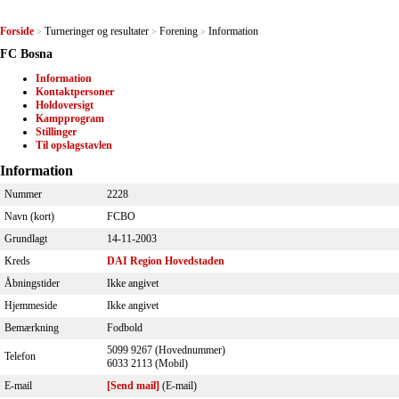
Forside
Turneringer og resultater
Forening
Information
>
>
>
FC Bosna
Information
Kontaktpersoner
Holdoversigt
Kampprogram
Stillinger
Til opslagstavlen
Information
Nummer
2228
Navn (kort)
FCBO
Grundlagt
14-11-2003
Kreds
DAI Region Hovedstaden
Åbningstider
Ikke angivet
Hjemmeside
Ikke angivet
Bemærkning
Fodbold
5099 9267 (Hovednummer)
Telefon
6033 2113 (Mobil)
E-mail
[Send mail]
(E-mail)