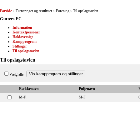
Forside
Turneringer og resultater
Forening
Til opslagstavlen
>
>
>
Gutters FC
Information
Kontaktpersoner
Holdoversigt
Kampprogram
Stillinger
Til opslagstavlen
Til opslagstavlen
Vælg alle
Rækkenavn
Puljenavn
M-F.
M-F