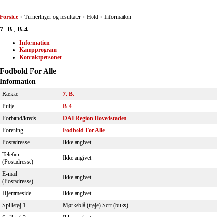
Forside
Turneringer og resultater
Hold
Information
>
>
>
7. B., B-4
Information
Kampprogram
Kontaktpersoner
Fodbold For Alle
Information
Række
7. B.
Pulje
B-4
Forbund/kreds
DAI Region Hovedstaden
Forening
Fodbold For Alle
Postadresse
Ikke angivet
Telefon
Ikke angivet
(Postadresse)
E-mail
Ikke angivet
(Postadresse)
Hjemmeside
Ikke angivet
Spilletøj 1
Mørkeblå (trøje) Sort (buks)