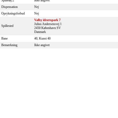
Spilletøj 2
Ikke angivet
Dispensation
Nej
Oprykningsforbud
Nej
Valby idrætspark 7
Julius Andersensvej 1
Spillested
2450 København SV
Danmark
Bane
40, Kunst 40
Bemærkning
Ikke angivet