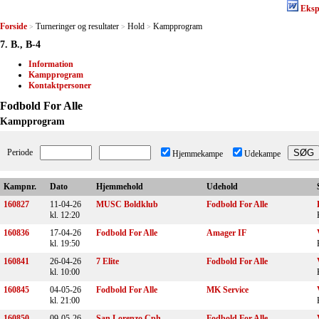
Eksp
Forside
Turneringer og resultater
Hold
Kampprogram
>
>
>
7. B., B-4
Information
Kampprogram
Kontaktpersoner
Fodbold For Alle
Kampprogram
Periode
Hjemmekampe
Udekampe
Kampnr.
Dato
Hjemmehold
Udehold
160827
11-04-26
MUSC Boldklub
Fodbold For Alle
kl. 12:20
160836
17-04-26
Fodbold For Alle
Amager IF
kl. 19:50
160841
26-04-26
7 Elite
Fodbold For Alle
kl. 10:00
160845
04-05-26
Fodbold For Alle
MK Service
kl. 21:00
160850
09-05-26
San Lorenzo Cph.
Fodbold For Alle