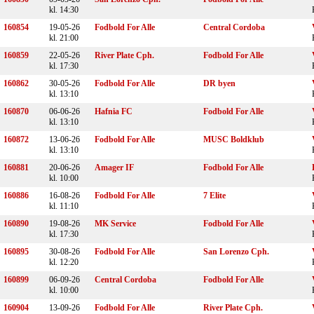
kl. 14:30
160854
19-05-26
Fodbold For Alle
Central Cordoba
kl. 21:00
160859
22-05-26
River Plate Cph.
Fodbold For Alle
kl. 17:30
160862
30-05-26
Fodbold For Alle
DR byen
kl. 13:10
160870
06-06-26
Hafnia FC
Fodbold For Alle
kl. 13:10
160872
13-06-26
Fodbold For Alle
MUSC Boldklub
kl. 13:10
160881
20-06-26
Amager IF
Fodbold For Alle
kl. 10:00
160886
16-08-26
Fodbold For Alle
7 Elite
kl. 11:10
160890
19-08-26
MK Service
Fodbold For Alle
kl. 17:30
160895
30-08-26
Fodbold For Alle
San Lorenzo Cph.
kl. 12:20
160899
06-09-26
Central Cordoba
Fodbold For Alle
kl. 10:00
160904
13-09-26
Fodbold For Alle
River Plate Cph.