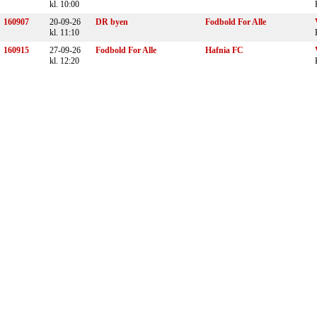
kl. 10:00
160907
20-09-26
DR byen
Fodbold For Alle
kl. 11:10
160915
27-09-26
Fodbold For Alle
Hafnia FC
kl. 12:20